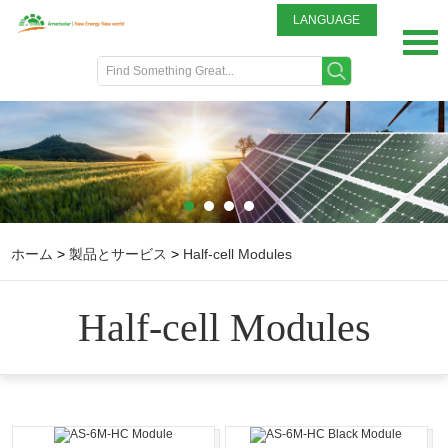
LANGUAGE
English
DEUTSCH
ITALIANO
FRENCH
GREEK
日本語
Portuguese
ホーム
>
製品とサービス
>
Half-cell Modules
Spanish
Half-cell Modules